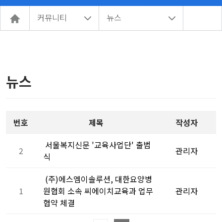
커뮤니티
뉴스
뉴스
번호
제목
작성자
서울복지신문 '교육사업단' 출범
2
관리자
식
(주)에스엠이솔루션, 대한요양병
1
원협회 소속 씨에이치교육과 업무
관리자
협약 체결